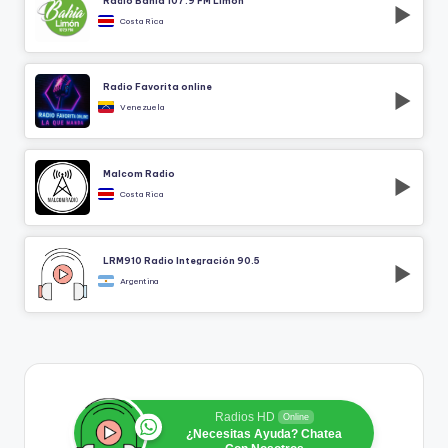
Radio Bahía 107.9 FM Limón
Costa Rica
Radio Favorita online
Venezuela
Malcom Radio
Costa Rica
LRM910 Radio Integración 90.5
Argentina
Radios HD
Online
¿Necesitas Ayuda? Chatea