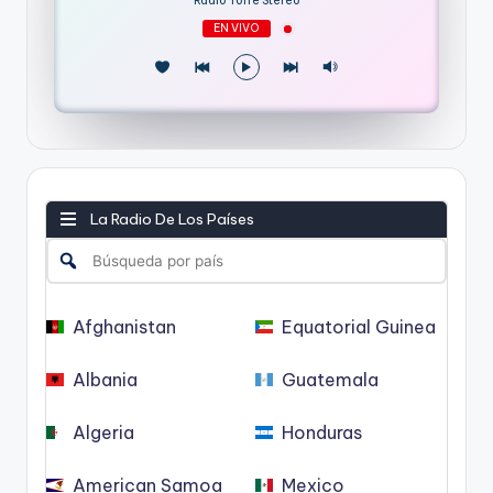
Radio Torre Stereo
EN VIVO
La Radio De Los Países
Afghanistan
Equatorial Guinea
Albania
Guatemala
Algeria
Honduras
American Samoa
Mexico