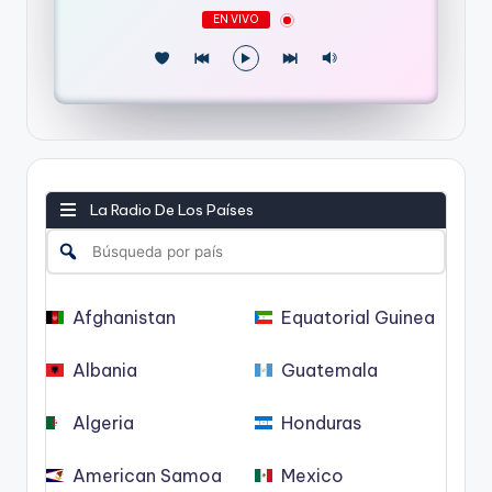
EN VIVO
La Radio De Los Países
Afghanistan
Equatorial Guinea
Albania
Guatemala
Algeria
Honduras
American Samoa
Mexico