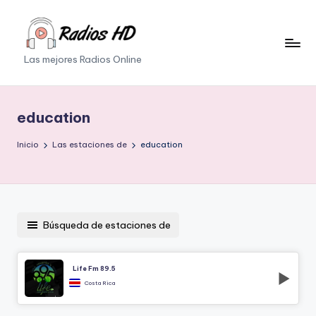
Saltar
al
Las mejores Radios Online
contenido
education
Inicio
Las estaciones de
education
Búsqueda de estaciones de
Life Fm 89.5
Costa Rica