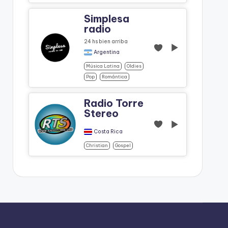
Simplesa
radio
24 hs bien arriba
Argentina
Música Latina
Oldies
Pop
Romántica
Radio Torre
Stereo
Costa Rica
Christian
Gospel