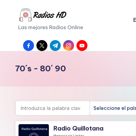
Saltar
E
al
Las mejores Radios Online
contenido
facebook.com
twitter.com
t.me
instagram.com
youtube.com
70´s - 80´ 90
Radio Quillotana
Memoria sin Limites