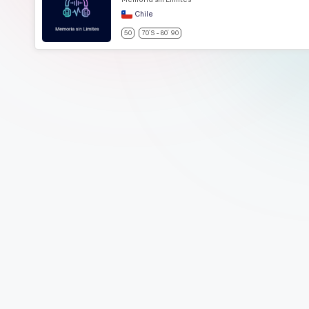
Chile
50
70´s - 80´ 90