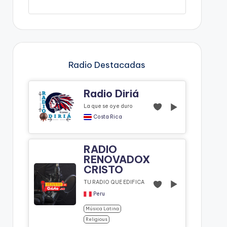
Radio Destacadas
Radio Diriá
La que se oye duro
Costa Rica
RADIO
RENOVADOX
CRISTO
TU RADIO QUE EDIFICA
Peru
Música Latina
Religious