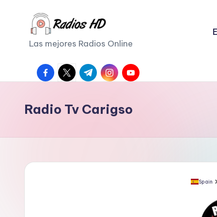
Saltar
E
al
Las mejores Radios Online
contenido
facebook.com
twitter.com
t.me
instagram.com
youtube.com
Radio Tv Carigso
Spain