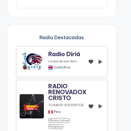
Radio Destacadas
Radio Diriá
La que se oye duro
Costa Rica
RADIO
RENOVADOX
CRISTO
TU RADIO QUE EDIFICA
Peru
Música Latina
Religious