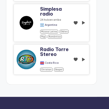
Simplesa
radio
24 hs bien arriba
Argentina
Música Latina
Oldies
Pop
Romántica
Radio Torre
Stereo
Costa Rica
Christian
Gospel