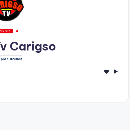
N VIVO
Tv Carigso
 por el internet