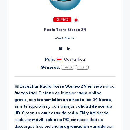
EN VIVO
Radio Torre Stereo ZN
Un Sonido Diferente
País:
Costa Rica
Géneros:
Christian
Cristiana
Escuchar Radio Torre Stereo ZN en vivo
nunca
fue tan fácil. Disfruta de la mejor
radio online
gratis
, con
transmisión en directo las 24 horas
,
sin interrupciones y con la mejor
calidad de sonido
HD
. Sintoniza
emisoras de radio FM y AM
desde
cualquier
móvil, tablet o PC
, sin necesidad de
descargas. Explora una
programación variada
con