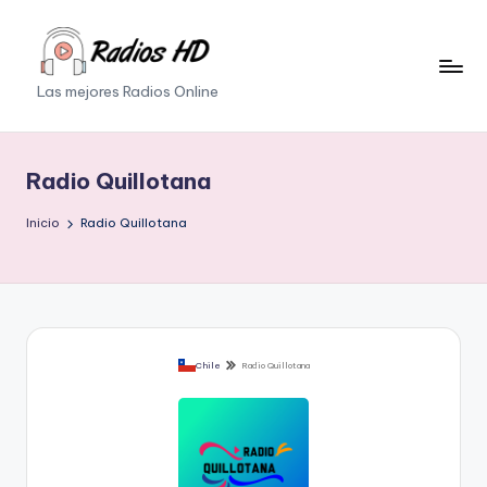
Saltar
al
Las mejores Radios Online
contenido
Radio Quillotana
Inicio
Radio Quillotana
Chile
Radio Quillotana