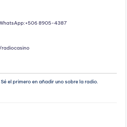
 WhatsApp:+506 8905-4387
radiocasino
é el primero en añadir uno sobre la radio.