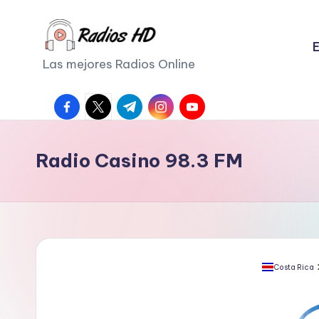
Saltar
E
al
Las mejores Radios Online
contenido
facebook.com
twitter.com
t.me
instagram.com
youtube.com
Radio Casino 98.3 FM
Costa Rica