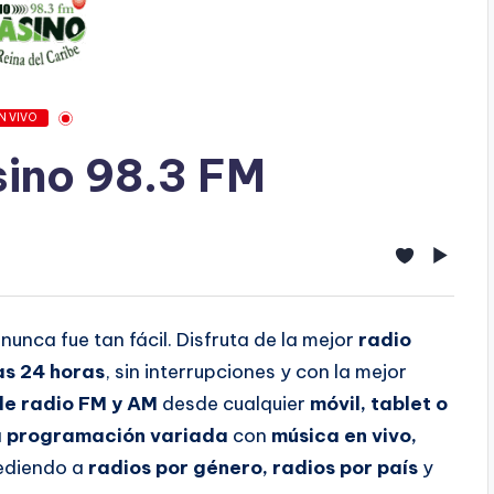
N VIVO
sino 98.3 FM
nunca fue tan fácil. Disfruta de la mejor
radio
as 24 horas
, sin interrupciones y con la mejor
de radio FM y AM
desde cualquier
móvil, tablet o
a
programación variada
con
música en vivo,
ediendo a
radios por género, radios por país
y