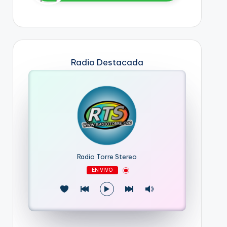
Radio Destacada
Radio Torre Stereo
EN VIVO