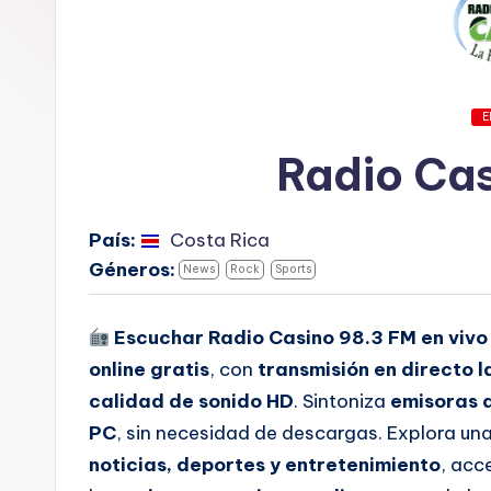
E
Radio Ca
País:
Costa Rica
Géneros:
News
Rock
Sports
Escuchar Radio Casino 98.3 FM en vivo
online gratis
, con
transmisión en directo l
calidad de sonido HD
. Sintoniza
emisoras 
PC
, sin necesidad de descargas. Explora un
noticias, deportes y entretenimiento
, acc