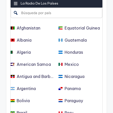
La Radio De Los Países
Afghanistan
Equatorial Guinea
Albania
Guatemala
Algeria
Honduras
American Samoa
Mexico
Antigua and Barbuda
Nicaragua
Argentina
Panama
Bolivia
Paraguay
Brazil
Peru