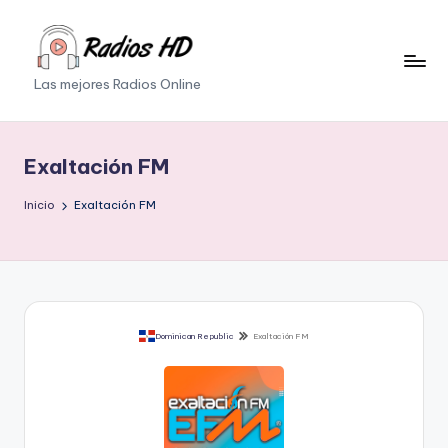
Saltar
al
Las mejores Radios Online
contenido
Exaltación FM
Inicio
Exaltación FM
Dominican Republic
Exaltación FM