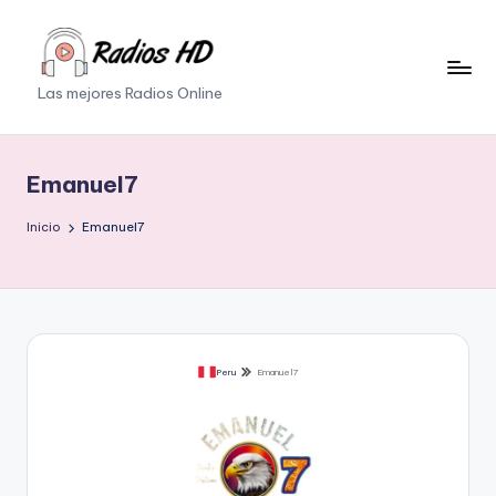
Saltar
al
Las mejores Radios Online
contenido
Emanuel7
Inicio
Emanuel7
Peru
Emanuel7