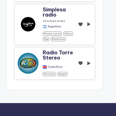
Simplesa
radio
24 hs bien arriba
Argentina
Música Latina
Oldies
Pop
Romántica
Radio Torre
Stereo
Costa Rica
Christian
Gospel