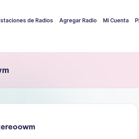
staciones de Radios
Agregar Radio
Mi Cuenta
P
owm
stereoowm