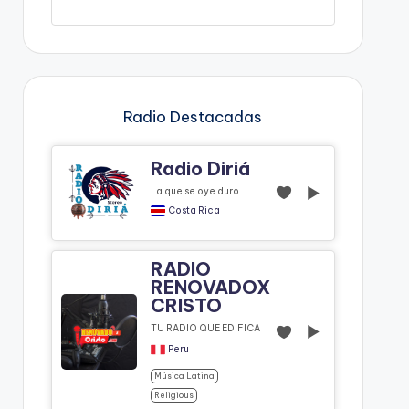
Radio Destacadas
Radio Diriá
La que se oye duro
Costa Rica
RADIO
RENOVADOX
CRISTO
TU RADIO QUE EDIFICA
Peru
Música Latina
Religious