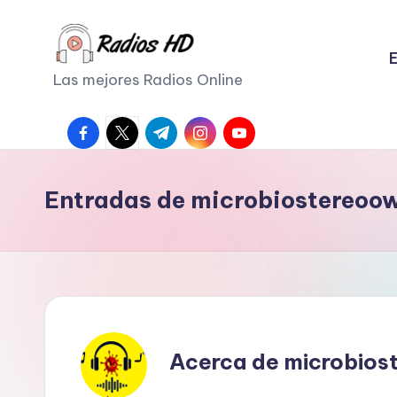
Saltar
E
al
Las mejores Radios Online
contenido
facebook.com
twitter.com
t.me
instagram.com
youtube.com
Entradas de microbiostereo
Acerca de microbio